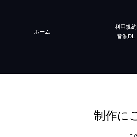
利用規約
ホーム
​音源DL
制作に
こ