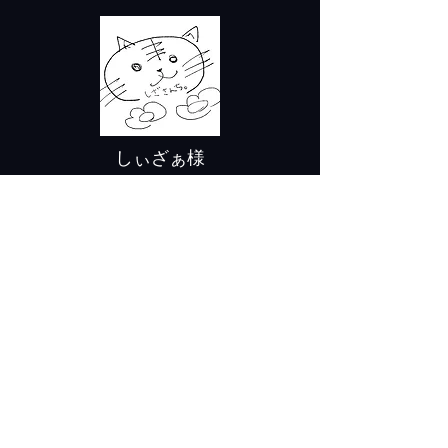
しぃざぁ様
脱走兵器の世界観・キャラクター詳細テキス
トの修正にご協力いただきました。​
非常に見やすく整えてくださりました。
しぃざぁ様はUTAU音源の制作や声劇の活動
もされている方で声の表現が非常に
幅広く素
敵な声なので是非サイトやSNSをご覧いただ
ければ幸いです。​
Twitter
@shizasanchi
戻る